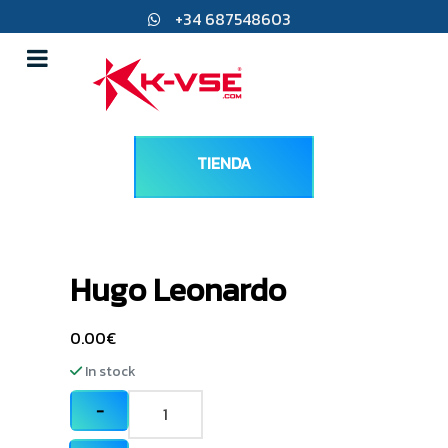
+34 687548603
direccion@k-vse.com
45217 Ugena, Toledo
TIENDA
Hugo Leonardo
0.00
€
In stock
−