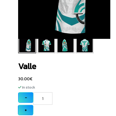
Valle
30.00
€
In stock
−
+