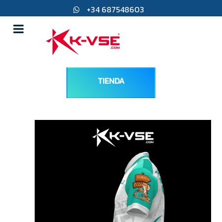
+34 687548603
direccion@k-vse.com
45217 Ugena, Toledo
TIENDA