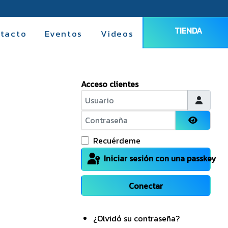
TIENDA
tacto
Eventos
Videos
Acceso clientes
Usuario
Contraseña
Mostrar
Recuérdeme
Iniciar sesión con una passkey
Conectar
¿Olvidó su contraseña?