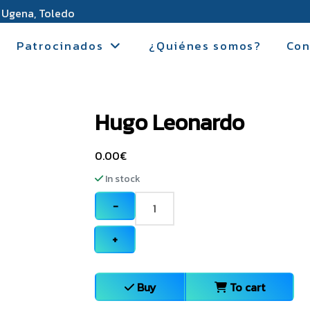
 Ugena, Toledo
Patrocinados
¿Quiénes somos?
Con
Hugo Leonardo
0.00
€
In stock
−
+
Buy
To cart