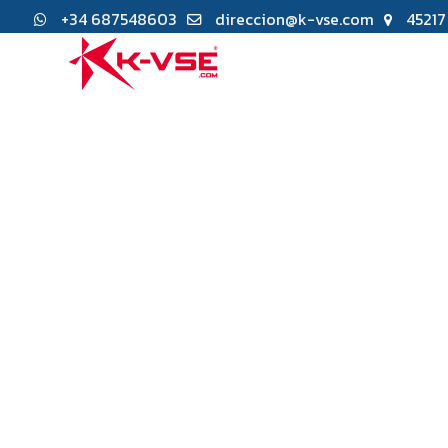
+34 687548603
direccion@k-vse.com
45217