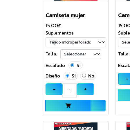
Camiseta mujer
15.00
15.0
€
Suplementos
Supl
Talla.
Talla.
Escalado
Si
Esca
Diseño
Si
No
−
−
+