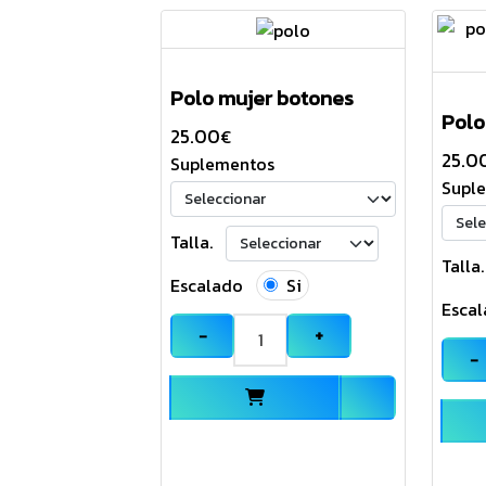
Polo mujer botones
25.00
€
25.0
Suplementos
Supl
Talla.
Talla.
Escalado
Si
Esca
−
+
−