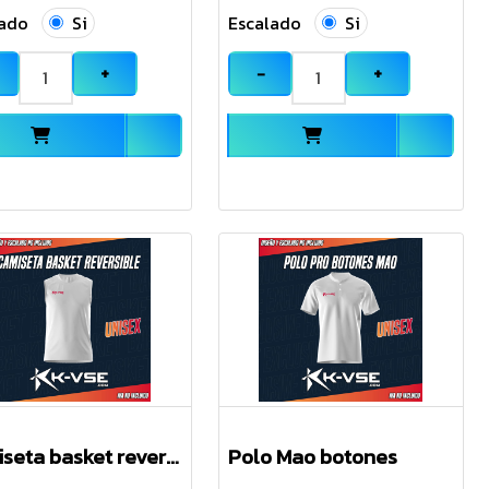
lado
Si
Escalado
Si
+
−
+
Camiseta basket reversible
Polo Mao botones