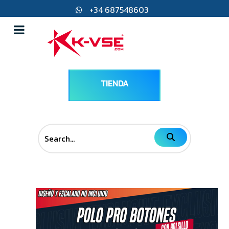
+34 687548603
direccion@k-vse.com
45217 Ugena, Toledo
TIENDA
Search...