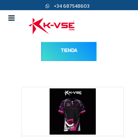
+34 687548603
direccion@k-vse.com
45217 Ugena, Toledo
TIENDA