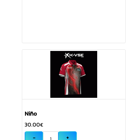
Niño
30.00
€
−
+