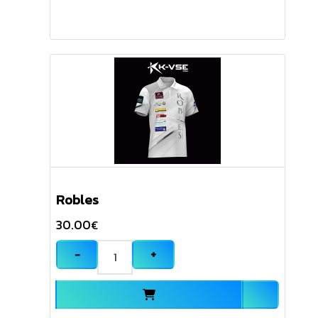
Robles
30.00
€
−
+