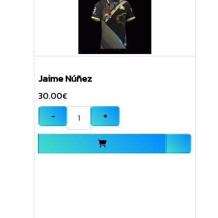
Jaime Núñez
30.00
€
−
+