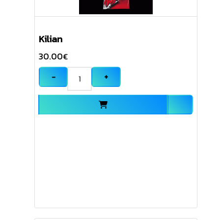
Kilian
30.00
€
−
+