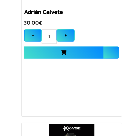
Adrián Calvete
30.00
€
−
+