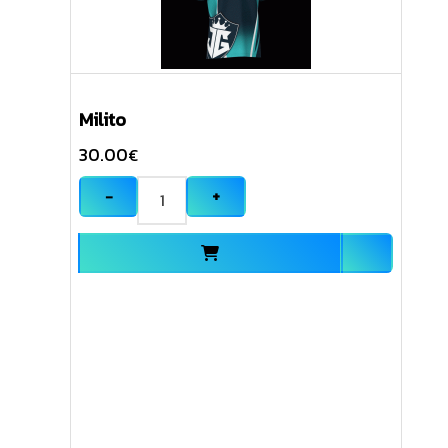
Milito
30.00
€
−
+