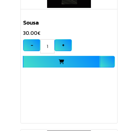
Sousa
30.00
€
−
+