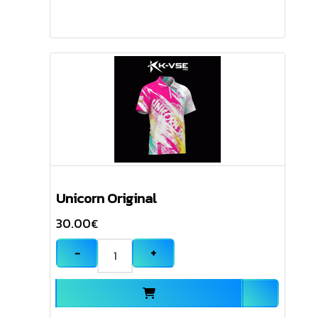
Unicorn Original
30.00
€
−
+