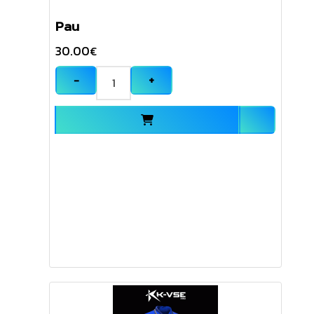
Pau
30.00
€
−
+