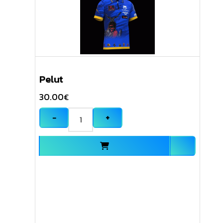
Pelut
30.00
€
−
+