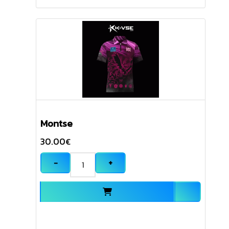
Montse
30.00
€
−
+